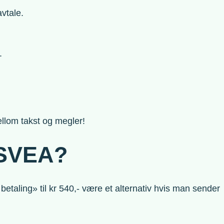
avtale.
.
ellom takst og megler!
 SVEA?
etaling» til kr 540,- være et alternativ hvis man sender