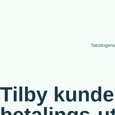
Takstingeni
Tilby kund
betalings-ut