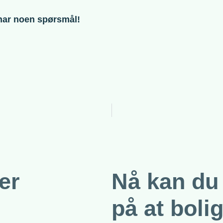
har noen spørsmål!
er
Nå kan du
på at boli