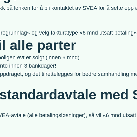
kk på lenken for å bli kontaktet av SVEA for å sette opp 
dregrunnlag» og velg fakturatype «6 mnd utsatt betaling»
l alle parter
boligen evt er solgt (innen 6 mnd)
onto innen 3 bankdager!
stoppdraget, og det tilrettelegges for bedre samhandling m
n standardavtale med
-avtale (alle betalingsløsninger), så vil «6 mnd utsatt b