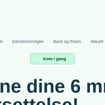
ør
Eiendomsmegler
Bank og finans
Aktuelt
Kom i gang
ene dine 6 
settelse!