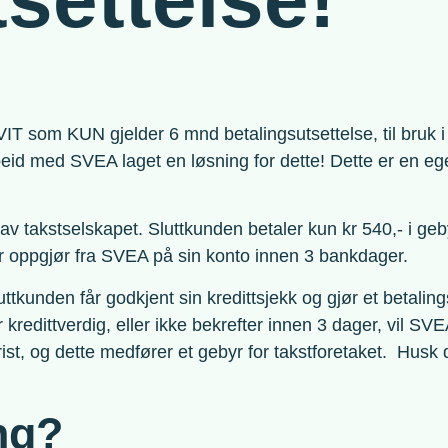
 IVIT som KUN gjelder 6 mnd betalingsutsettelse, til bruk 
rbeid med SVEA laget en løsning for dette! Dette er en eg
v takstselskapet. Sluttkunden betaler kun kr 540,- i gebyr
 får oppgjør fra SVEA på sin konto innen 3 bankdager.
sluttkunden får godkjent sin kredittsjekk og gjør et betal
er kredittverdig, eller ikke bekrefter innen 3 dager, vil 
rist, og dette medfører et gebyr for takstforetaket. Hus
ng?